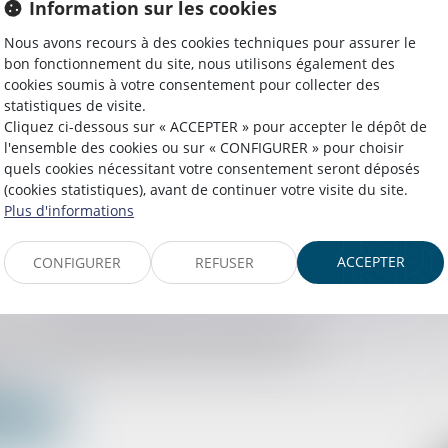
Information sur les cookies
stoire d’un employeur qui
Nous avons recours à des cookies techniques pour assurer le
 changement et
bon fonctionnement du site, nous utilisons également des
on des conditions de
cookies soumis à votre consentement pour collecter des
statistiques de visite.
Cliquez ci-dessous sur « ACCEPTER » pour accepter le dépôt de
l'ensemble des cookies ou sur « CONFIGURER » pour choisir
quels cookies nécessitant votre consentement seront déposés
s au travail
(cookies statistiques), avant de continuer votre visite du site.
Plus d'informations
ACCEPTER
CONFIGURER
REFUSER
ion patronale assurance
n sociale