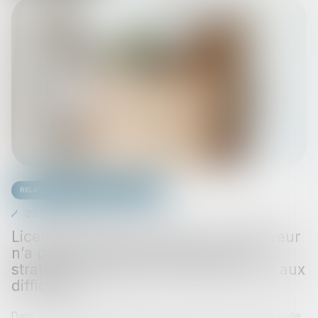
Relation individuelles au travail
23/07/2025
Licenciement économique : l'employeur
n’a pas à prouver le succès de sa
stratégie, seulement sa réaction face aux
difficultés
Dans un arrêt du 1er juillet 2025, la Cour de cassation rappelle