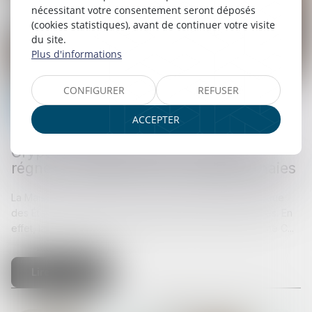
nécessitant votre consentement seront déposés
(cookies statistiques), avant de continuer votre visite
du site.
Plus d'informations
CONFIGURER
REFUSER
Cryptomonnaies
ACCEPTER
24/07/2025
Crypto : les USA lancent 3 lois pour
régner sur Bitcoin et les cryptomonnaies
La Maison-Blanche n’est pas le seul bâtiment emblématique
des États-Unis à s’intéresser de près aux cryptomonnaies. En
effet, la Chambre des représentants vient d’annoncer une C...
Lire la suite