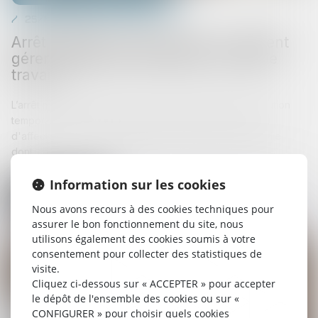
25/07/2025
Arrêt maladie longue durée : comment
gérer l'absence du salarié en arrêt de
travail ?
L’arrêt maladie longue durée est une période d’inexécution
temporaire du contrat de travail du salarié pour cause
d'affection de longue durée (ALD). Il s'agit d'une maladie
dont...
Information sur les cookies
Lire la suite
Nous avons recours à des cookies techniques pour
assurer le bon fonctionnement du site, nous
utilisons également des cookies soumis à votre
consentement pour collecter des statistiques de
visite.
Cliquez ci-dessous sur « ACCEPTER » pour accepter
le dépôt de l'ensemble des cookies ou sur «
CONFIGURER » pour choisir quels cookies