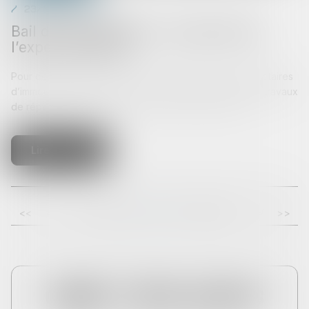
23/07/2025
Bail de réhabilitation : lancement de
l’expérimentation
Pour des raisons de sécurité ou de salubrité, les propriétaires
d’immeubles peuvent se voir contraints de réaliser des travaux
de réparations importants. Des travaux qui peuvent...
Lire la suite
<<
<
13
14
15
16
17
18
19
>
>>
...
...
CABINET THEMA AVOCATS