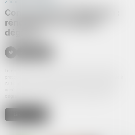
Droit de la construction
Construction et habitation :
rénovation de l’habitat
dégradé
Le décret n° 2025-618 du 7 juillet 2025 fixe les modalités
pratiques de mise en œuvre de l'expérimentation prévue à
l'article 12 de la loi n° 2024-322 du 9 avril 2024 portant
accélération et simplification de la rénovation de l'habitat
dégradé et des grandes opérations d'aménagement...
Lire la suite