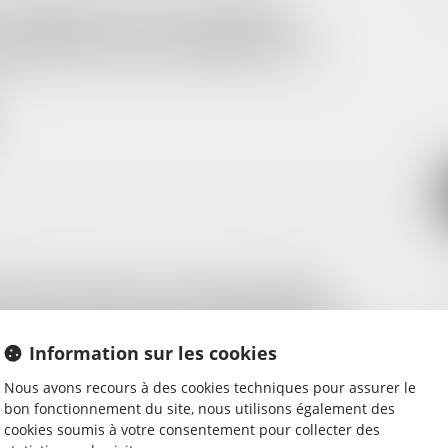
 Lagarde met en garde
 risques des stablecoins
ational des copropriétés :
pour préciser les données
Information sur les cookies
Nous avons recours à des cookies techniques pour assurer le
bon fonctionnement du site, nous utilisons également des
cookies soumis à votre consentement pour collecter des