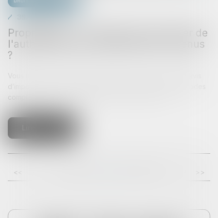
Droit de la propriété
30/07/2025
Propriétaires : comment vous assurer de
l'authenticité des justificatifs de revenus
?
Vous mettez un logement en location et voulez vérifier l’avis
d’imposition d’un locataire potentiel ? Il existe deux méthodes
complémentaires pour vérifier les informations tran...
Lire la suite
<<
<
12
13
14
15
16
17
18
>
>>
...
...