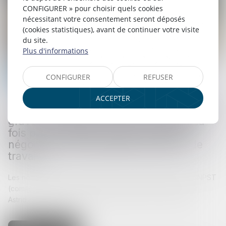
CONFIGURER » pour choisir quels cookies
nécessitant votre consentement seront déposés
(cookies statistiques), avant de continuer votre visite
du site.
Plus d'informations
CONFIGURER
REFUSER
Responsabilité accident du travail
01/08/2025
ACCEPTER
Les mesures pour prévenir les accidents
graves et mortels seront discutées à la
fois par le CNPST et dans la "large"
négociation interprofessionnelle sur le
travail
Les nombreuses propositions mises sur la table lors du CNPST
(comité national de prévention et de santé au travail) par
Astrid Panosyan Bouvet le 11 juillet 2025 seront discutée...