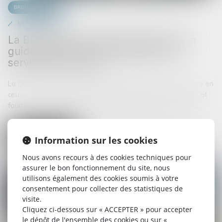
Droit bancaire
01/08/2025
La BCE établit la version finale de son
guide relatif à l’externalisation des
services en nuage
Le guide définit les attentes prudentielles relatives à la mise en
œuvre des exigences énoncées dans le règlement DORA et
fournit un ensemble de bonnes pratiques pour une gestio...
Lire la suite
Information sur les cookies
Nous avons recours à des cookies techniques pour
assurer le bon fonctionnement du site, nous
utilisons également des cookies soumis à votre
consentement pour collecter des statistiques de
visite.
Cliquez ci-dessous sur « ACCEPTER » pour accepter
le dépôt de l'ensemble des cookies ou sur «