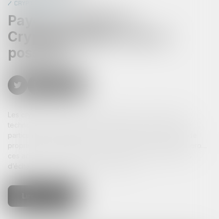
Cryptomonnaies
Payer son loyer en
Cryptomonnaie : est-ce
possible?
Les cryptomonnaies ont cessé d’être une curiosité pour
technophiles. Elles attirent aujourd’hui de plus en plus de
particuliers, d’investisseurs, de commerçants, et même, de
propriétaires immobiliers. Bitcoin, Ethereum, Solana, Monero…
ces actifs numériques ne se limitent plus aux plateformes
d’échange ou aux portefeuilles en ligne...
Lire la suite