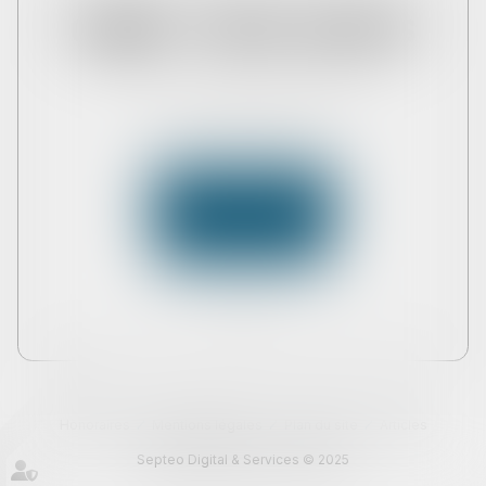
CABINET THEMA AVOCATS
37 Rue des Acacias, 75017 PARIS 17
Tél :
01 45 04 51 00
Nous contacter
Nous localiser
Honoraires
Mentions légales
Plan du site
Articles
Septeo Digital & Services © 2025