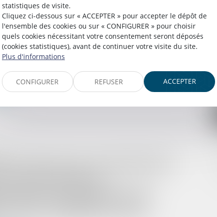
statistiques de visite.
Cliquez ci-dessous sur « ACCEPTER » pour accepter le dépôt de
l'ensemble des cookies ou sur « CONFIGURER » pour choisir
quels cookies nécessitant votre consentement seront déposés
t les obligations liées à la
(cookies statistiques), avant de continuer votre visite du site.
 ?
Plus d'informations
ACCEPTER
CONFIGURER
REFUSER
tion
AMF met à jour sa doctrine à
e l'annonce de la
on des commissions de
 pour la gestion sous