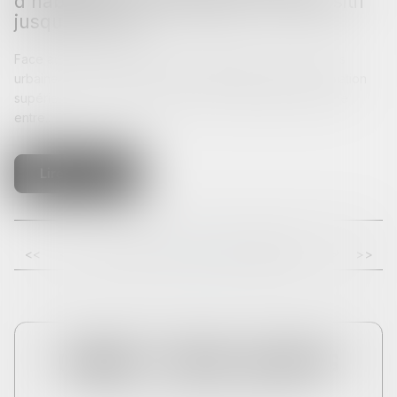
d’habitation : prolongation du dispositif
jusqu’en 2026
Face aux difficultés d’accès au logement dans les zones
urbaines dites « tendues » caractérisées par une population
supérieure à 50 000 habitants et un déséquilibre marqué
entre...
Lire la suite
<<
<
10
11
12
13
14
15
16
>
>>
...
...
CABINET THEMA AVOCATS