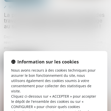
05/09/2025
La pompe à chaleur ayant nécessité des
travaux modestes n’est pas un ouvrage
au sens de l’article 1792 du Code civil !
Depuis quelques années, la Cour de cassation a opéré un
revirement important concernant les éléments d’équipement
installés sur un ouvrage existant...
Information sur les cookies
Lire la suite
Nous avons recours à des cookies techniques pour
assurer le bon fonctionnement du site, nous
utilisons également des cookies soumis à votre
consentement pour collecter des statistiques de
visite.
Cliquez ci-dessous sur « ACCEPTER » pour accepter
le dépôt de l'ensemble des cookies ou sur «
CONFIGURER » pour choisir quels cookies