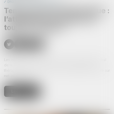
Droit de la protection sociale
Temps partiel thérapeutique :
l’attestation de salaire est
toujours requise !
Les employeurs dont les salariés relèvent du régime général
de la Sécurité sociale doivent, en cas de temps partiel
thérapeutique, continuer à fournir une attestation de salaire sur
net-entreprises.fr...
Lire la suite