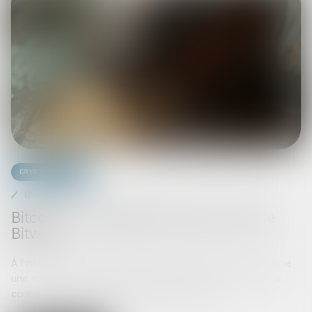
Cryptomonnaies
04/09/2025
Bitcoin : La prédiction de prix choc de
Bitwise
À l’instar du PDG de BlackRock, Bitwise voit le bitcoin comme
une réserve de valeur numérique permettant de se couvrir
contre la perpétuelle dévaluation monétaire...