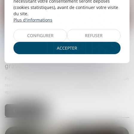
nécessitant votre consentement seront déposés
(cookies statistiques), avant de continuer votre visite
du site.
Plus d'informations
CONFIGURER
REFUSER
Responsabilité accident du travail
ACCEPTER
05/09/2025
Lutte contre les accidents du travail
graves et mortels : du nouveau !
Pour lutter contre les accidents de travail graves et mortels, un
renforcement des sanctions et de la politique pénale
appliquées aux entreprises qui manqueraient à leur obligat...
Lire la suite