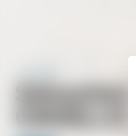
Avocat Associé
Sébastien
CAVALLO