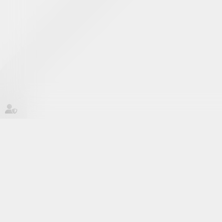
Sébastien CAVALLO, avocat associé, est inscrit au ba
est devenu associé en 2017.
Diplômé de l’Université PARIS 1 Panthéon Sorbonne (
bancaire et de voies d’exécution ainsi qu’en droit du